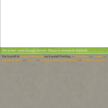
aller en haut
-
retour à la page d'accueil
- Blog de la commune de Mamirolle
Voir le profil de
Mairie de Mamirolle
sur le portail Overblog
Top articles
Contact
Signaler un abus
C.G.U.
Cookies et données personnelles
Préférences cookies