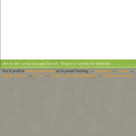
aller en haut
-
retour à la page d'accueil
- Blog de la commune de Mamirolle
Voir le profil de
Mairie de Mamirolle
sur le portail Overblog
Top articles
Contact
Signaler un abus
C.G.U.
Cookies et données personnelles
Préférences cookies