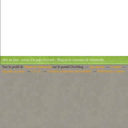
aller en haut
-
retour à la page d'accueil
- Blog de la commune de Mamirolle
Voir le profil de
Mairie de Mamirolle
sur le portail Overblog
Top articles
Contact
Signaler un abus
C.G.U.
Cookies et données personnelles
Préférences cookies