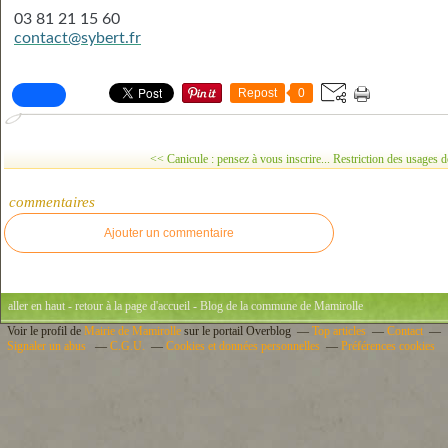
03 81 21 15 60
contact@sybert.fr
Repost
0
<< Canicule : pensez à vous inscrire...
Restriction des usages d
commentaires
Ajouter un commentaire
aller en haut
-
retour à la page d'accueil
- Blog de la commune de Mamirolle
Voir le profil de
Mairie de Mamirolle
sur le portail Overblog
Top articles
Contact
Signaler un abus
C.G.U.
Cookies et données personnelles
Préférences cookies