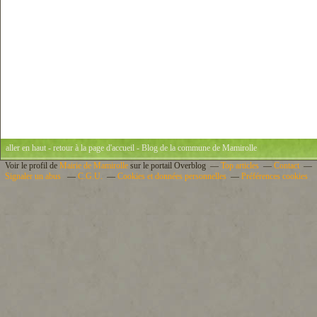
aller en haut
-
retour à la page d'accueil
- Blog de la commune de Mamirolle
Voir le profil de
Mairie de Mamirolle
sur le portail Overblog
Top articles
Contact
Signaler un abus
C.G.U.
Cookies et données personnelles
Préférences cookies