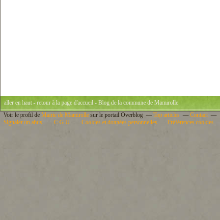
aller en haut
-
retour à la page d'accueil
- Blog de la commune de Mamirolle
Voir le profil de
Mairie de Mamirolle
sur le portail Overblog
Top articles
Contact
Signaler un abus
C.G.U.
Cookies et données personnelles
Préférences cookies