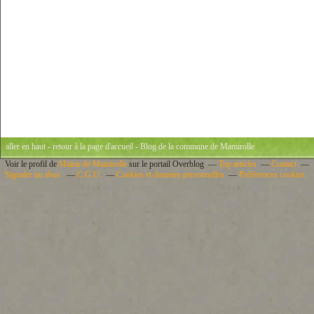
aller en haut
-
retour à la page d'accueil
- Blog de la commune de Mamirolle
Voir le profil de
Mairie de Mamirolle
sur le portail Overblog
Top articles
Contact
Signaler un abus
C.G.U.
Cookies et données personnelles
Préférences cookies