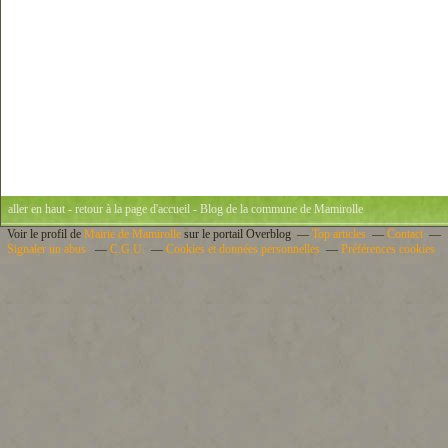
aller en haut
-
retour à la page d'accueil
- Blog de la commune de Mamirolle
Voir le profil de
Mairie de Mamirolle
sur le portail Overblog
Top articles
Contact
Signaler un abus
C.G.U.
Cookies et données personnelles
Préférences cookies