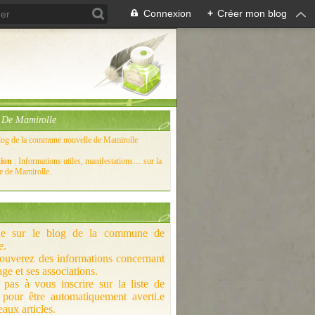
Connexion
+
Créer mon blog
De Mamirolle
log de la commune nouvelle de Mamirolle
tion
: Informations utiles, manifestations… sur la
 de Mamirolle.
ue sur le blog de la commune de
e.
rouverez des informations concernant
age et ses associations.
 pas à vous inscrire sur la liste de
n pour être automatiquement averti.e
aux articles.