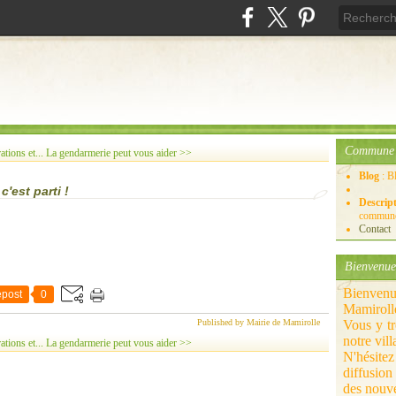
Commune 
ations et...
La gendarmerie peut vous aider >>
Blog
: B
'est parti !
Descrip
commune
Contact
Bienvenue
Bienven
post
0
Mamiroll
Published by Mairie de Mamirolle
Vous y t
notre vill
ations et...
La gendarmerie peut vous aider >>
N'hésitez
diffusio
des nouve