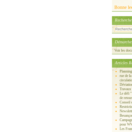
Bonne lec
Recherche
Démarches
Voir les doc
Articles R
Planning
rue de l
circulati
Déviatio
Travaux d
Le défi 
de retour
Conseil 
Restrict
Newslett
Besanço
Campagne
pour W
Les Fran