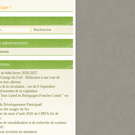
ture !
 administratives
uments
écents
 de bébé-livres 2026-2027
a Grange du Cerf - Réduction à une voie de
on avec alternat.
n de la circulation - rue du 6 Septembre
'entretien de la végétation
" Tous à pied en Bourgogne-Franche-Comté " est
 !
de Développement Participatif
ion des usages du feu
er du mois d’août 2026 du CIRFA Air de
n
 de sensibilisation et de recherche de soutiens
WF
cas recrutent un animateur