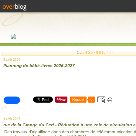
20
1
2
3
4
5
6
7
8
9
10
>
>>
5 août 2026
Planning de bébé-livres 2026-2027
Repost
0
4 août 2026
rue de la Grange du Cerf - Réduction à une voie de circulation a
Des travaux d'aiguillage dans des chambres de télécommunication d